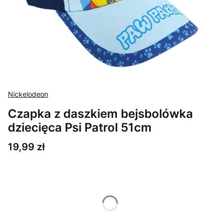
Nickelodeon
Czapka z daszkiem bejsbolówka
dziecięca Psi Patrol 51cm
Cena
19,99 zł
Wybierz wariant produktu:
Poszczególne warianty mogą różnić się ceną
*
Rozmiar