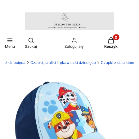
Produkty w ko
Otwórz wyszukiwarkę
Menu
Szukaj
Zaloguj się
Koszyk
zież dziecięca
Czapki, szaliki i rękawiczki dziecięce
Czapki z daszkiem