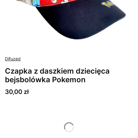
Difuzed
Czapka z daszkiem dziecięca
bejsbolówka Pokemon
Cena
30,00 zł
Wybierz wariant produktu:
Poszczególne warianty mogą różnić się ceną
*
Rozmiar