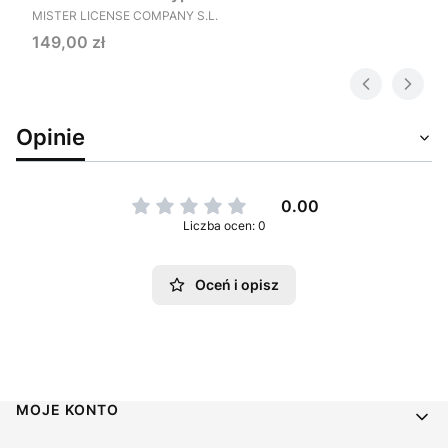
PRODUCENT
MISTER LICENSE COMPANY S.L.
Cena
149,00 zł
Opinie
0.00
Liczba ocen: 0
Oceń i opisz
Linki w stopce
MOJE KONTO