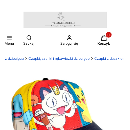
Produkty w ko
Otwórz wyszukiwarkę
Menu
Szukaj
Zaloguj się
Koszyk
zież dziecięca
Czapki, szaliki i rękawiczki dziecięce
Czapki z daszkiem