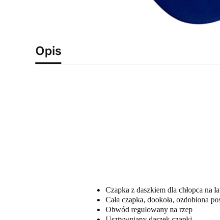
Opis
Czapka z daszkiem dla chłopca na la
Cała czapka, dookoła, ozdobiona pos
Obwód regulowany na rzep
Usztywniany daszek czapki