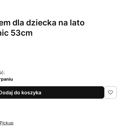
m dla dziecka na lato
nic 53cm
ść:
rpaniu
Dodaj do koszyka
Pickup