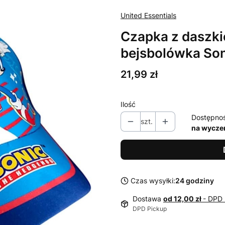
United Essentials
Czapka z daszkie
bejsbolówka So
Cena
21,99 zł
Ilość
Dostępno
szt.
na wycze
Czas wysyłki:
24 godziny
Dostawa
od 12,00 zł
- DPD 
DPD Pickup