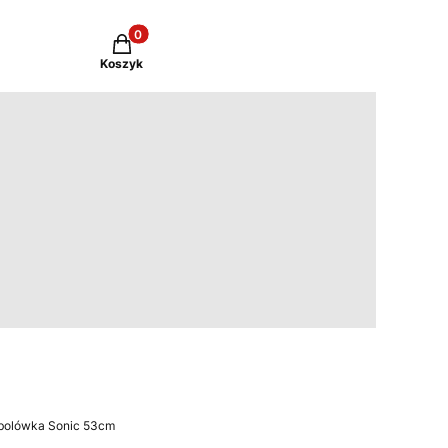
Produkty w koszyku: 0. Zobacz szczegóły
Koszyk
sbolówka Sonic 53cm