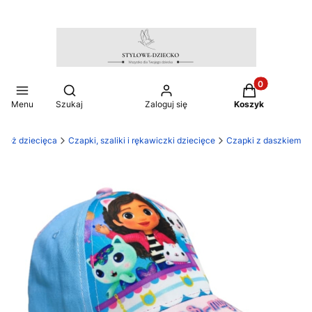
Produkty w ko
Otwórz wyszukiwarkę
Menu
Szukaj
Zaloguj się
Koszyk
zież dziecięca
Czapki, szaliki i rękawiczki dziecięce
Czapki z daszkiem