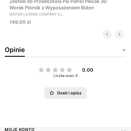
Zestaw do Przedszkola Psi Patrol Plecak 3D
Worek Piórnik z Wyposażeniem Bidon
PRODUCENT
MISTER LICENSE COMPANY S.L.
Cena
149,00 zł
Opinie
0.00
Liczba ocen: 0
Oceń i opisz
Linki w stopce
MOJE KONTO