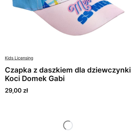
Kids Licensing
Czapka z daszkiem dla dziewczynki
Koci Domek Gabi
Cena
29,00 zł
Wybierz wariant produktu:
Poszczególne warianty mogą różnić się ceną
*
Rozmiar