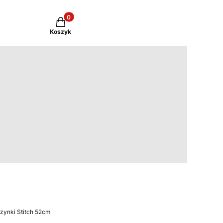
Produkty w koszyku: 0. Zobacz szczegóły
Koszyk
zynki Stitch 52cm