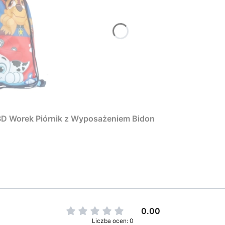
 3D Worek Piórnik z Wyposażeniem Bidon
0.00
Liczba ocen: 0