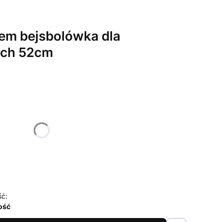
em bejsbolówka dla
tch 52cm
żnić się ceną
ść:
lość