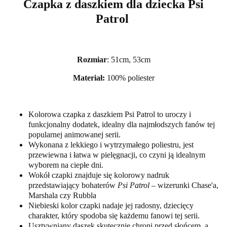
Czapka z daszkiem dla dziecka Psi
Patrol
Rozmiar
: 51cm, 53cm
Materiał:
100% poliester
Kolorowa czapka z daszkiem Psi Patrol to uroczy i
funkcjonalny dodatek, idealny dla najmłodszych fanów tej
popularnej animowanej serii.
Wykonana z lekkiego i wytrzymałego poliestru, jest
przewiewna i łatwa w pielęgnacji, co czyni ją idealnym
wyborem na ciepłe dni.
Wokół czapki znajduje się kolorowy nadruk
przedstawiający bohaterów
Psi Patrol
– wizerunki Chase'a,
Marshala czy Rubbla
Niebieski kolor czapki nadaje jej radosny, dziecięcy
charakter, który spodoba się każdemu fanowi tej serii.
Usztywniany daszek skutecznie chroni przed słońcem, a