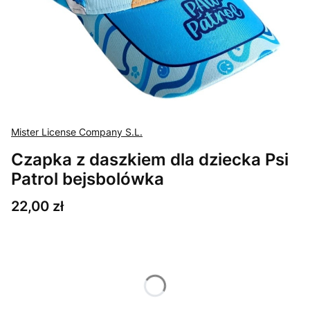
Mister License Company S.L.
Czapka z daszkiem dla dziecka Psi
Patrol bejsbolówka
Cena
22,00 zł
Wybierz wariant produktu:
Poszczególne warianty mogą różnić się ceną
*
Rozmiar