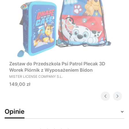
Zestaw do Przedszkola Psi Patrol Plecak 3D
Worek Piórnik z Wyposażeniem Bidon
PRODUCENT
MISTER LICENSE COMPANY S.L.
Cena
149,00 zł
Opinie