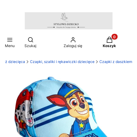
Produkty w ko
Otwórz wyszukiwarkę
Menu
Szukaj
Zaloguj się
Koszyk
zież dziecięca
Czapki, szaliki i rękawiczki dziecięce
Czapki z daszkiem