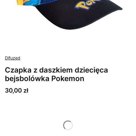
Difuzed
Czapka z daszkiem dziecięca
bejsbolówka Pokemon
Cena
30,00 zł
Wybierz wariant produktu:
Poszczególne warianty mogą różnić się ceną
*
Rozmiar