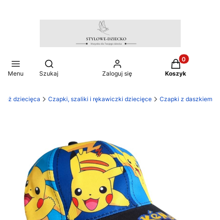
Produkty w ko
Otwórz wyszukiwarkę
Menu
Szukaj
Zaloguj się
Koszyk
zież dziecięca
Czapki, szaliki i rękawiczki dziecięce
Czapki z daszkiem