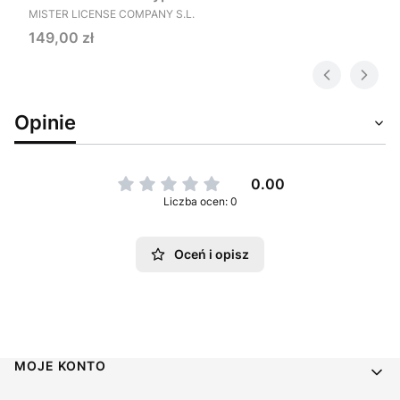
PRODUCENT
MISTER LICENSE COMPANY S.L.
Cena
149,00 zł
Opinie
0.00
Liczba ocen: 0
Oceń i opisz
Linki w stopce
MOJE KONTO