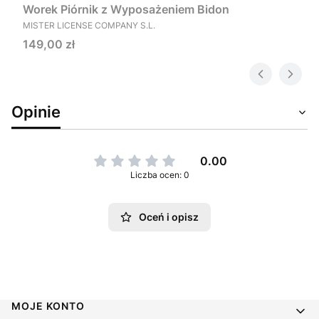
Worek Piórnik z Wyposażeniem Bidon
PRODUCENT
MISTER LICENSE COMPANY S.L.
Cena
149,00 zł
Opinie
0.00
Liczba ocen: 0
Oceń i opisz
Linki w stopce
MOJE KONTO