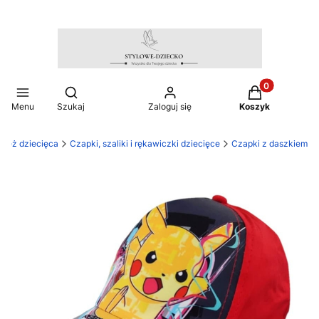
Produkty w ko
Otwórz wyszukiwarkę
Menu
Szukaj
Zaloguj się
Koszyk
zież dziecięca
Czapki, szaliki i rękawiczki dziecięce
Czapki z daszkiem