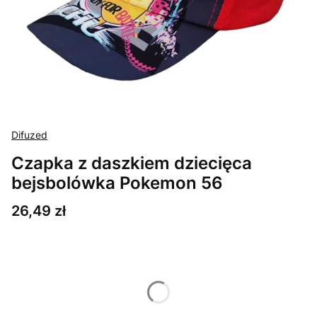
Difuzed
Czapka z daszkiem dziecięca
bejsbolówka Pokemon 56
Cena
26,49 zł
Wybierz wariant produktu:
Poszczególne warianty mogą różnić się ceną
*
Rozmiar