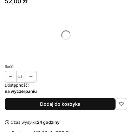
Cena
52,00 zł
Wybierz wariant produktu:
Poszczególne warianty mogą różnić się ceną
*
Rozmiar
52
54
Ilość
szt.
Dostępność:
na wyczerpaniu
Dodaj do koszyka
Czas wysyłki:
24 godziny