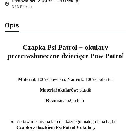
Dostawa
od 12,00 zł
- DPD Pickup
DPD Pickup
Opis
Czapka Psi Patrol + okulary
przeciwsłoneczne dziecięce Paw Patrol
Materiał
: 100% bawełna, N
adruk
: 100% poliester
Materiał okularów
: plastik
Rozmiar
: 52, 54cm
Zestaw idealny na lato dla każdego małego fana bajki!
Czapka z daszkiem Psi Patrol + okulary