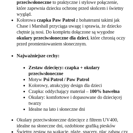
przeciwsłoneczne
to praktyczne i stylowe połączenie,
które zapewnia dziecku ochronę przed słońcem i świetny
wygląd.
Kolorowa
czapka Paw Patrol
z bohaterami takimi jak
Chase i Marshall przyciąga uwagę i sprawia, że dziecko
chętnie ją nosi. Do kompletu dołączone są wygodne
okulary przeciwsłoneczne dla dzieci
, które chronią oczy
przed promieniowaniem słonecznym.
Najważniejsze cechy:
Zestaw dziecięcy: czapka + okulary
przeciwsłoneczne
Motyw
Psi Patrol / Paw Patrol
Kolorowy, atrakcyjny design dla dzieci
Czapka: oddychający materiał –
100% bawełna
Okulary: komfortowe i dopasowane do dziecięcej
twarzy
Idealne na lato i słoneczne dni
Okulary przeciwsłoneczne dziecięce z filtrem UV400,
idealne na słoneczne dni, ozdobione grafiką piesków
Świetny zestaw na wakacje, plażę, spacery, plac zabaw czy