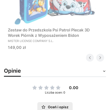
Zestaw do Przedszkola Psi Patrol Plecak 3D
Worek Piórnik z Wyposażeniem Bidon
PRODUCENT
MISTER LICENSE COMPANY S.L.
Cena
149,00 zł
Opinie
0.00
Liczba ocen: 0
Oceń i opisz