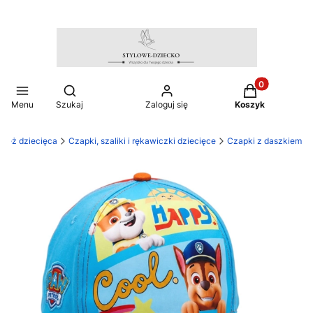
Produkty w ko
Otwórz wyszukiwarkę
Menu
Szukaj
Zaloguj się
Koszyk
zież dziecięca
Czapki, szaliki i rękawiczki dziecięce
Czapki z daszkiem