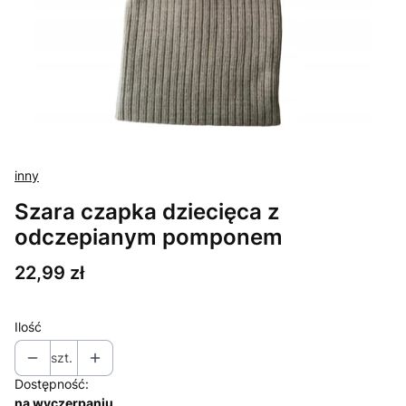
inny
Szara czapka dziecięca z
odczepianym pomponem
Cena
22,99 zł
Ilość
szt.
Dostępność:
na wyczerpaniu