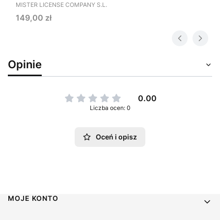
PRODUCENT
MISTER LICENSE COMPANY S.L.
Cena
149,00 zł
Opinie
0.00
Liczba ocen: 0
Oceń i opisz
Linki w stopce
MOJE KONTO