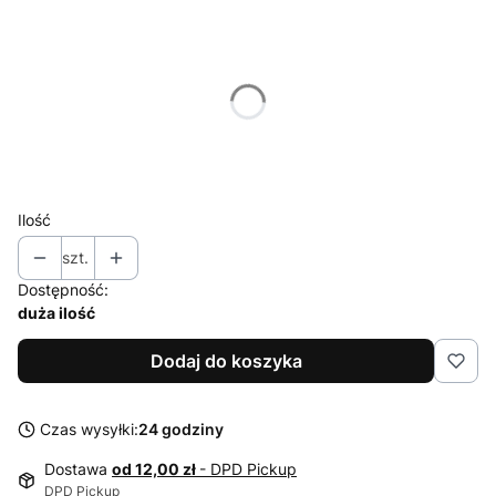
Wybierz wariant produktu:
Poszczególne warianty mogą różnić się ceną
*
Rozmiar
104
110
116
122
128
134
Ilość
szt.
Dostępność:
duża ilość
Dodaj do koszyka
Czas wysyłki:
24 godziny
Dostawa
od 12,00 zł
- DPD Pickup
DPD Pickup