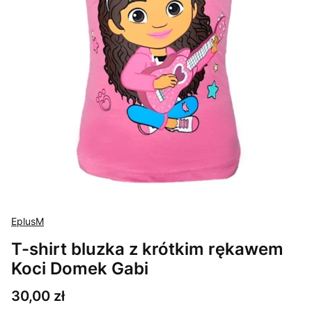
EplusM
T-shirt bluzka z krótkim rękawem
Koci Domek Gabi
Cena
30,00 zł