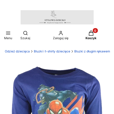
Produkty w ko
Otwórz wyszukiwarkę
Menu
Szukaj
Zaloguj się
Koszyk
o
Odzież dziecięca
Bluzki i t-shirty dziecięce
Bluzki z długim rękawem