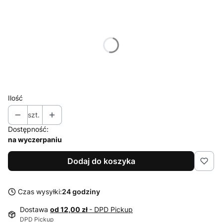
Wybierz wariant produktu:
Poszczególne warianty mogą różnić się ceną
*
Rozmiar
98
104
110
116
122
128
Ilość
szt.
Dostępność:
na wyczerpaniu
Dodaj do koszyka
Czas wysyłki:
24 godziny
Dostawa
od 12,00 zł
- DPD Pickup
DPD Pickup