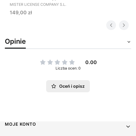
PRODUCENT
MISTER LICENSE COMPANY S.L.
Cena
149,00 zł
Opinie
0.00
Liczba ocen: 0
Oceń i opisz
Linki w stopce
MOJE KONTO