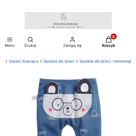
Produkty w ko
Otwórz wyszukiwarkę
Menu
Szukaj
Zaloguj się
Koszyk
cko
Odzież dziecięca
Spodnie dla dzieci
Spodnie dla dzieci i niemowląt