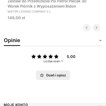
Zestaw do Przedszkola Psi Patrol Plecak 3D
Worek Piórnik z Wyposażeniem Bidon
PRODUCENT
MISTER LICENSE COMPANY S.L.
Cena
149,00 zł
Opinie
5.00
Liczba ocen: 1
Oceń i opisz
Linki w stopce
MOJE KONTO