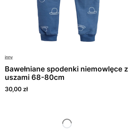
inny
Bawełniane spodenki niemowlęce z
uszami 68-80cm
Cena
30,00 zł
Wybierz wariant produktu:
Poszczególne warianty mogą różnić się ceną
*
Rozmiar