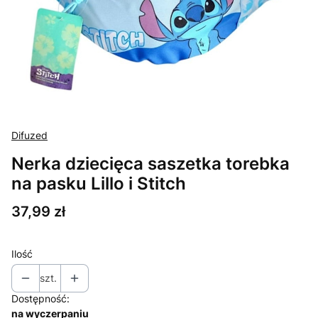
Difuzed
Nerka dziecięca saszetka torebka
na pasku Lillo i Stitch
Cena
37,99 zł
Ilość
szt.
Dostępność:
na wyczerpaniu