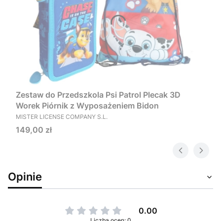
Zestaw do Przedszkola Psi Patrol Plecak 3D
Worek Piórnik z Wyposażeniem Bidon
PRODUCENT
MISTER LICENSE COMPANY S.L.
Cena
149,00 zł
Opinie
0.00
Liczba ocen: 0