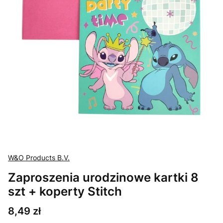
W&O Products B.V.
Zaproszenia urodzinowe kartki 8
szt + koperty Stitch
Cena
8,49 zł