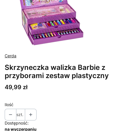
Cerda
Skrzyneczka walizka Barbie z
przyborami zestaw plastyczny
Cena
49,99 zł
Ilość
szt.
Dostępność:
na wyczerpaniu