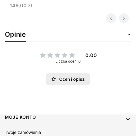
Cena
149,00 zł
Opinie
0.00
Liczba ocen: 0
Oceń i opisz
Linki w stopce
MOJE KONTO
Twoje zamówienia