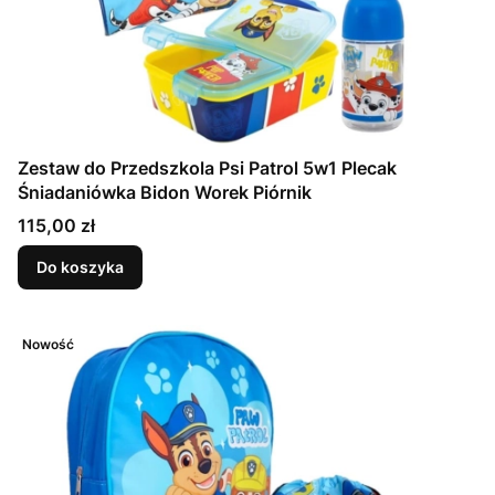
Zestaw do Przedszkola Psi Patrol 5w1 Plecak
Śniadaniówka Bidon Worek Piórnik
Cena
115,00 zł
Do koszyka
Nowość