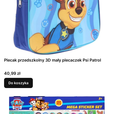
Plecak przedszkolny 3D mały plecaczek Psi Patrol
Cena
40,99 zł
Do koszyka