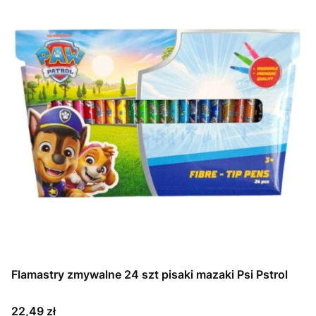
Flamastry zmywalne 24 szt pisaki mazaki Psi Pstrol
Cena
22,49 zł