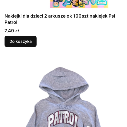
Naklejki dla dzieci 2 arkusze ok 100szt naklejek Psi
Patrol
Cena
7,49 zł
Do koszyka