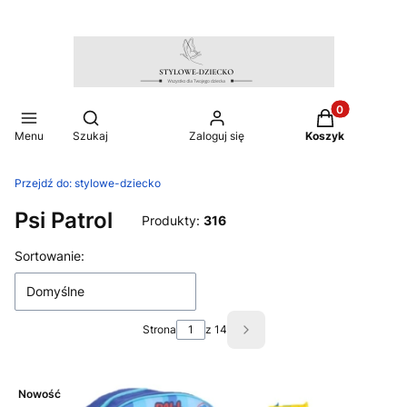
Produkty w ko
Otwórz wyszukiwarkę
Menu
Szukaj
Zaloguj się
Koszyk
Przejdź do:
stylowe-dziecko
Psi Patrol
Produkty:
316
Lista produktów
Sortowanie:
Domyślne
Strona
z 14
Następne produkty
Nowość