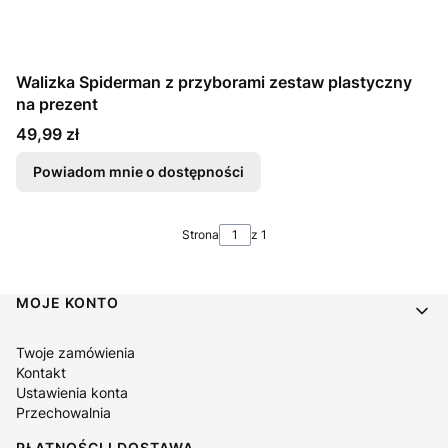
Walizka Spiderman z przyborami zestaw plastyczny
na prezent
Cena
49,99 zł
Powiadom mnie o dostępności
Strona
z 1
Linki w stopce
MOJE KONTO
Twoje zamówienia
Kontakt
Ustawienia konta
Przechowalnia
PŁATNOŚCI I DOSTAWA