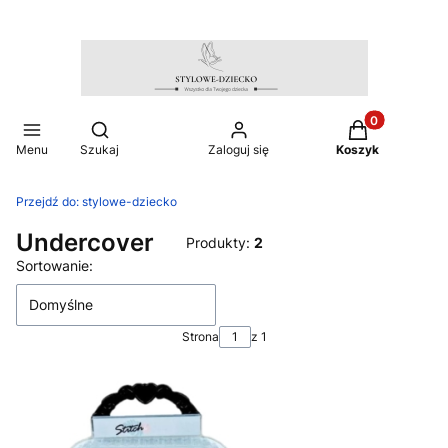
Produkty w ko
Otwórz wyszukiwarkę
Menu
Szukaj
Zaloguj się
Koszyk
Przejdź do:
stylowe-dziecko
Undercover
Produkty:
2
Lista produktów
Sortowanie:
Domyślne
Strona
z 1