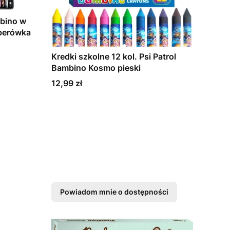
mbino w
perówka
Kredki szkolne 12 kol. Psi Patrol
Bambino Kosmo pieski
Cena
12,99 zł
Powiadom mnie o dostępności