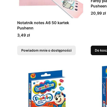
Farby pl
Pusheen
Cena
20,99 zł
Notatnik notes A6 50 kartek
Pushenn
Cena
3,49 zł
Powiadom mnie o dostępności
Do kos