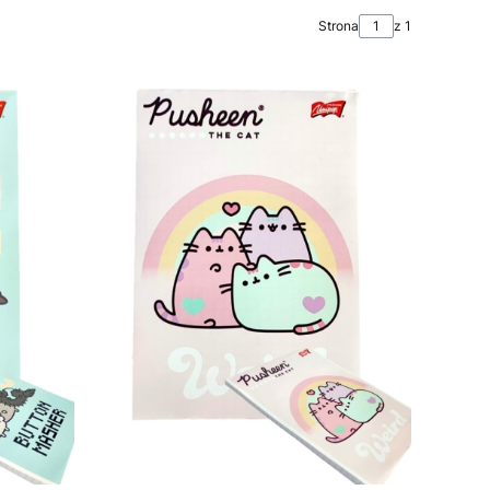
Strona
z 1