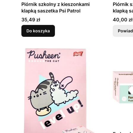
Piórnik szkolny z kieszonkami
Piórnik 
klapką saszetka Psi Patrol
klapką s
Cena
Cena
35,49 zł
40,00 zł
Do koszyka
Powiad