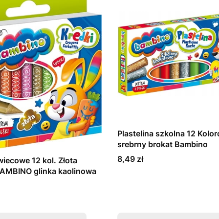
Plastelina szkolna 12 Kolor
srebrny brokat Bambino
Cena
8,49 zł
wiecowe 12 kol. Złota
BAMBINO glinka kaolinowa