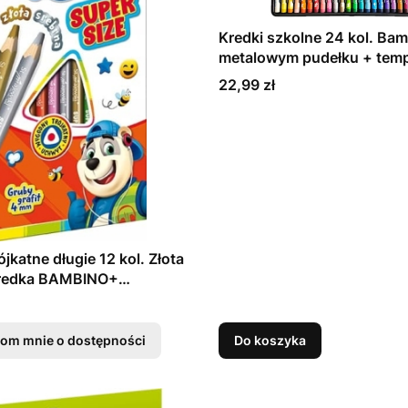
Kredki szkolne 24 kol. Ba
metalowym pudełku + tem
Cena
22,99 zł
ójkatne długie 12 kol. Złota
kredka BAMBINO+
wka
om mnie o dostępności
Do koszyka