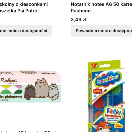
szkolny z kieszonkami
Notatnik notes A6 50 kart
aszetka Psi Patrol
Pushenn
Cena
3,49 zł
om mnie o dostępności
Powiadom mnie o dostępno