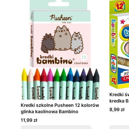
Kredki ś
kredka 
Kredki szkolne Pusheen 12 kolorów
Cena
8,99 zł
glinka kaolinowa Bambino
Cena
11,99 zł