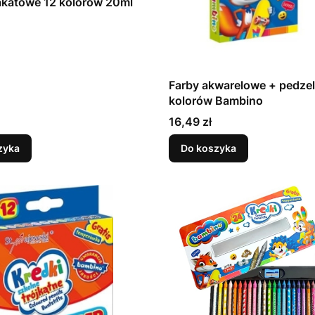
akatowe 12 kolorów 20ml
Farby akwarelowe + pedzel
kolorów Bambino
Cena
16,49 zł
zyka
Do koszyka