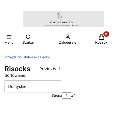
Produkty w ko
Otwórz wyszukiwarkę
Menu
Szukaj
Zaloguj się
Koszyk
Przejdź do:
stylowe-dziecko
Risocks
Produkty:
1
Lista produktów
Sortowanie:
Domyślne
Strona
z 1