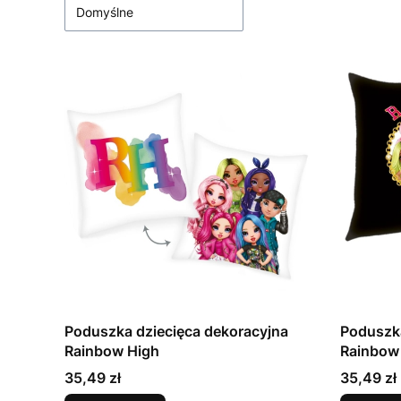
Domyślne
Poduszka dziecięca dekoracyjna
Poduszka
Rainbow High
Rainbow
Cena
Cena
35,49 zł
35,49 zł