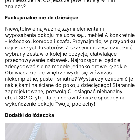
pomieszczenia. Co jeszcze powinno się w nim
znaleźć?
Funkcjonalne meble dziecięce
Niewątpliwie najważniejszymi elementami
wyposażenia pokoju malucha są… meble! A konkretnie
- łóżeczko, komoda i szafa. Przynajmniej w przypadku
najmłodszych lokatorów. Z czasem możesz uzupełnić
wybrany zestaw o kolejne pozycje, ułatwiające
przechowywanie zabawek. Najrozsądniej będzie
zdecydować się na modele jednokolorowe, gładkie.
Obawiasz się, że wnętrze wyda się wówczas
niekompletne, puste i smutne? Wystarczy uzupełnić je
naklejkami na ścianę do pokoju dziecięcego! Starannie
zaprojektowane, pozwolą Ci osiągnąć niebanalny
efekt 3D! Czytaj dalej i sprawdź nasze sposoby na
wykończenie pokoju Twojej pociechy!
Dodatki do łóżeczka