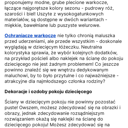
proponujemy modne, grube plecione warkocze,
łączące najgorętsze kolory sezonu - pudrowy róż,
szarości i biel! Uszyte z wysokogatunkowych
materiałów, są dostępne w dwóch wariantach -
miękkie, bawełniane lub puszyste welurowe.
Ochraniacze warkocze
nie tylko chronią maluszka
przed uderzeniami, ale przede wszystkim - doskonale
wyglądają w dziecięcym łóżeczku. Neutralna
kolorystyka sprawia, że wybór kolejnych dodatków,
na przykład pościeli albo naklejek na ścianę do pokoju
dziecięcego nie jest żadnym problemem! Co jeszcze
powinno znaleźć się we wnętrzu dedykowanym
maluchowi, by to było przytulne i co najważniejsze -
atrakcyjne dla najmłodszego członka rodziny?
Dekoracje i ozdoby pokoju dziecięcego
Ściany w dziecięcym pokoju nie powinny pozostać
puste! Owszem, możesz zdecydować się na obrazki i
obrazy, jednak zdecydowanie rozsądniejszym
rozwiązaniem okażą się naklejki na ścianę do
dziecięcego pokoju! Możesz zdecydować się na