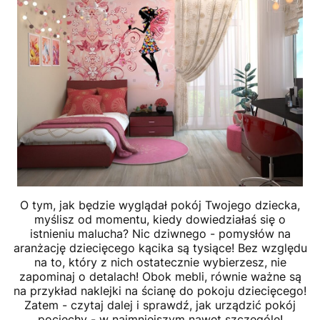
O tym, jak będzie wyglądał pokój Twojego dziecka,
myślisz od momentu, kiedy dowiedziałaś się o
istnieniu malucha? Nic dziwnego - pomysłów na
aranżację dziecięcego kącika są tysiące! Bez względu
na to, który z nich ostatecznie wybierzesz, nie
zapominaj o detalach! Obok mebli, równie ważne są
na przykład naklejki na ścianę do pokoju dziecięcego!
Zatem - czytaj dalej i sprawdź, jak urządzić pokój
pociechy - w najmniejszym nawet szczególe!