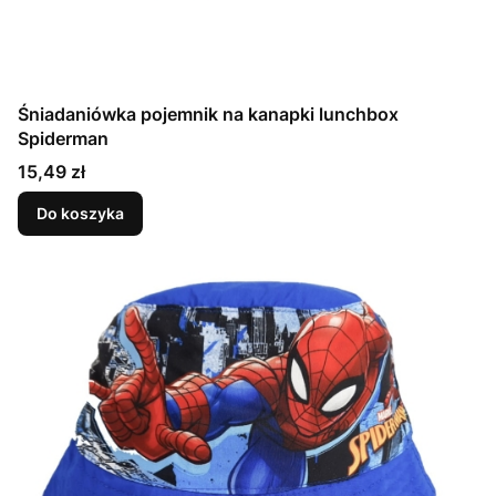
Śniadaniówka pojemnik na kanapki lunchbox
Spiderman
Cena
15,49 zł
Do koszyka