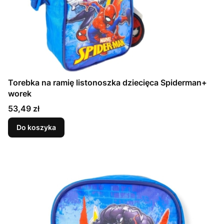
Torebka na ramię listonoszka dziecięca Spiderman+
worek
Cena
53,49 zł
Do koszyka