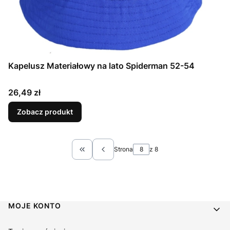
Kapelusz Materiałowy na lato Spiderman 52-54
Cena
26,49 zł
Zobacz produkt
Strona
z 8
Wróć do pierwszej strony z produktami
Linki w stopce
MOJE KONTO