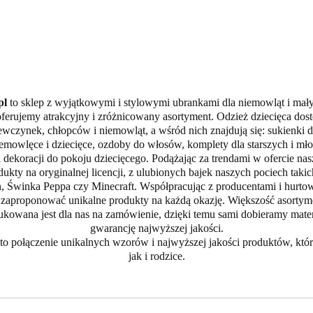
pl
to sklep z wyjątkowymi i stylowymi ubrankami dla niemowląt i mały
ferujemy atrakcyjny i zróżnicowany asortyment. Odzież dziecięca dost
ewczynek, chłopców i niemowląt, a wśród nich znajdują się: sukienki d
emowlęce i dziecięce, ozdoby do włosów, komplety dla starszych i mło
 dekoracji do pokoju dziecięcego. Podążając za trendami w ofercie na
ukty na oryginalnej licencji, z ulubionych bajek naszych pociech takich
, Świnka Peppa czy Minecraft. Współpracując z producentami i hurto
zaproponować unikalne produkty na każdą okazję. Większość asorty
dukowana jest dla nas na zamówienie, dzięki temu sami dobieramy mate
gwarancję najwyższej jakości.
to połączenie unikalnych wzorów i najwyższej jakości produktów, któr
jak i rodzice.