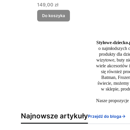
Cena
149,00 zł
Do koszyka
Stylowe-dziecko.
o najmłodszych o
produkty dla dzi
wizytowe, buty ni
wiele akcesoriów i
się również prod
Batman, Frozen
świecie, możemy 
w sklepie, pro
Nasze propozycje 
Najnowsze artykuły
Przejdź do bloga