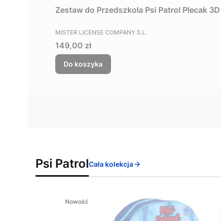
Zestaw do Przedszkola Psi Patrol Plecak 3
PRODUCENT
MISTER LICENSE COMPANY S.L.
Cena
149,00 zł
Do koszyka
Psi Patrol
Cała kolekcja
Nowość