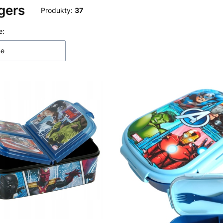
gers
Produkty:
37
 produktów
e:
ne