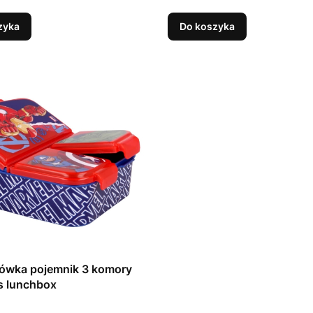
zyka
Do koszyka
iówka pojemnik 3 komory
s lunchbox