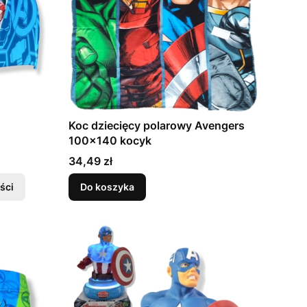
Koc dziecięcy polarowy Avengers
100x140 kocyk
Cena
34,49 zł
ści
Do koszyka