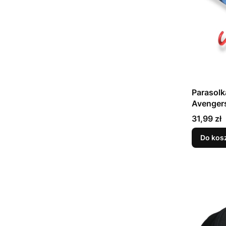
Parasolk
Avenger
Cena
31,99 zł
Do kos