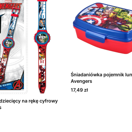
Śniadaniówka pojemnik lu
Avengers
Cena
17,49 zł
dziecięcy na rękę cyfrowy
s