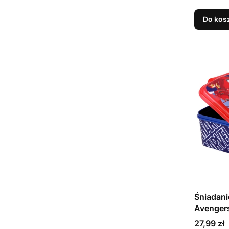
Do kos
Śniadan
Avenger
Cena
27,99 zł