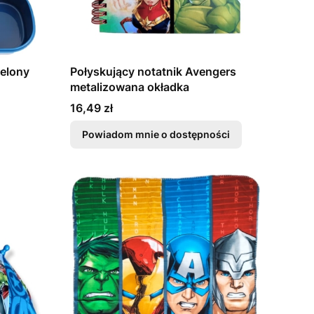
ielony
Połyskujący notatnik Avengers
metalizowana okładka
Cena
16,49 zł
Powiadom mnie o dostępności