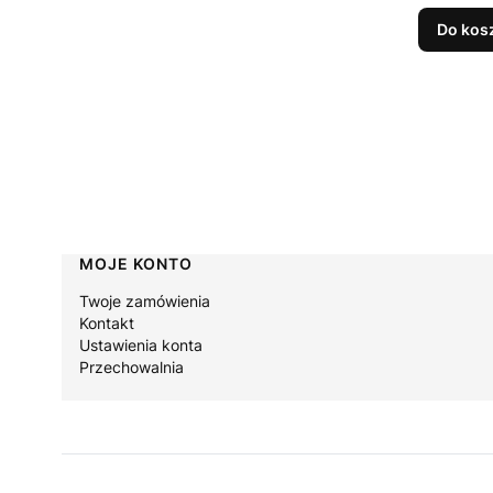
Do kos
Linki w stopce
MOJE KONTO
Twoje zamówienia
Kontakt
Ustawienia konta
Przechowalnia