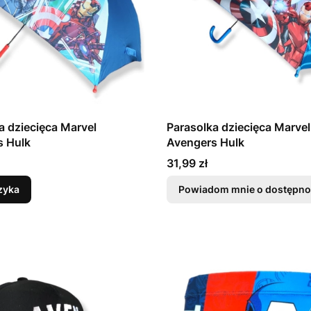
a dziecięca Marvel
Parasolka dziecięca Marvel
s Hulk
Avengers Hulk
Cena
31,99 zł
zyka
Powiadom mnie o dostępno