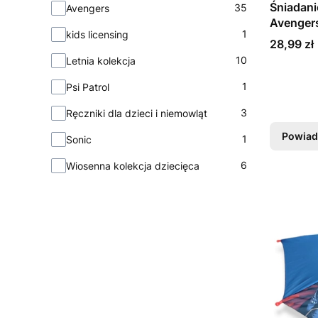
Kolekcja
Śniadan
35
Avengers
Avenger
1
kids licensing
Cena
28,99 zł
10
Letnia kolekcja
1
Psi Patrol
3
Ręczniki dla dzieci i niemowląt
Powiad
1
Sonic
6
Wiosenna kolekcja dziecięca