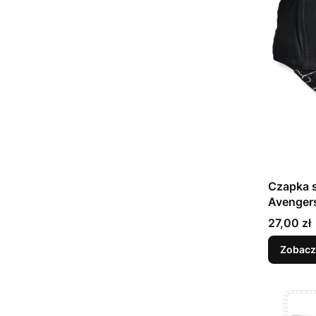
Czapka s
Avenger
Cena
27,00 zł
Zobacz