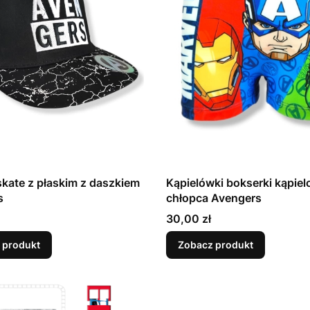
kate z płaskim z daszkiem
Kąpielówki bokserki kąpiel
s
chłopca Avengers
Cena
30,00 zł
 produkt
Zobacz produkt