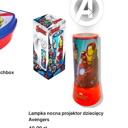
nchbox
Lampka nocna projektor dziecięcy
Avengers
Cena