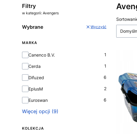
Aven
Filtry
w kategorii: Avengers
Lista
Sortowani
Wybrane
Wyczyść
Domyśl
MARKA
Marka
1
Canenco B.V.
1
Cerda
6
Difuzed
2
EplusM
6
Euroswan
Więcej opcji (9)
KOLEKCJA