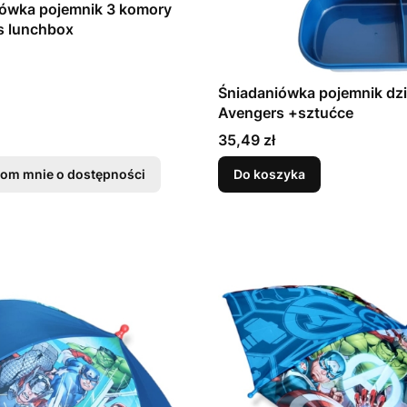
iówka pojemnik 3 komory
s lunchbox
Śniadaniówka pojemnik dz
Avengers +sztućce
Cena
35,49 zł
om mnie o dostępności
Do koszyka